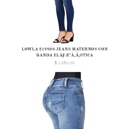
LOWLA 219898 JEANS MATERNOS CON
BANDA ELÃƑÆ’Ã‚Â¡STICA
$ 1,082.00