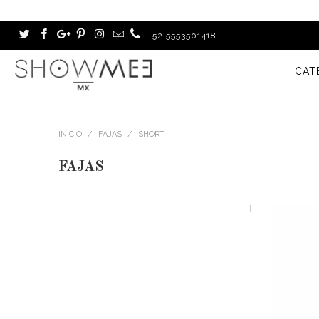
+52 5553501418
CAT
INICIO
/
FAJAS
/
SHORT
FAJAS